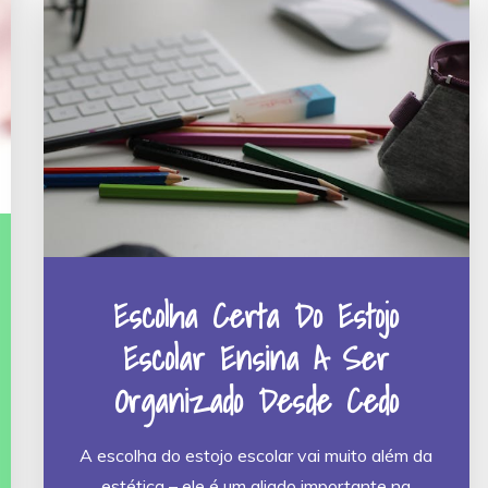
Escolha Certa Do Estojo
Escolar Ensina A Ser
Organizado Desde Cedo
A escolha do estojo escolar vai muito além da
estética – ele é um aliado importante na