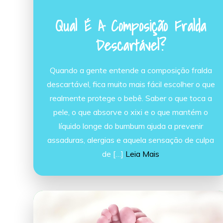
Qual É A Composição Fralda
Descartável?
Quando a gente entende a composição fralda
descartável, fica muito mais fácil escolher o que
realmente protege o bebê. Saber o que toca a
pele, o que absorve o xixi e o que mantém o
líquido longe do bumbum ajuda a prevenir
assaduras, alergias e aquela sensação de culpa
de […]
Leia Mais