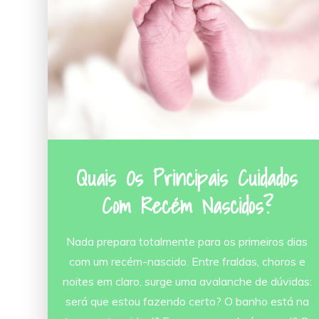
Quais Os Principais Cuidados
Com Recém Nascidos?
Nada prepara totalmente para os primeiros dias
com um recém-nascido. Entre fraldas, choros e
noites em claro, surge uma avalanche de dúvidas:
será que estou fazendo certo? O banho está na