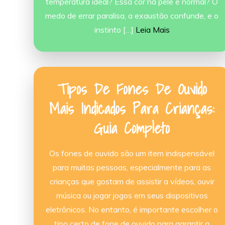
temperatura ideal? Essa cor na pele é normal? O
medo de errar paralisa, a exaustão confunde, e o
instinto […]
Leia Mais
Tipos De Fones De Ouvido
Mais Indicados Para Crianças:
Guia Completo
Os fones de ouvido são um item indispensável
para muitas pessoas, especialmente para as
crianças que gostam de assistir a vídeos, ouvir
música ou jogar jogos em seus dispositivos
eletrônicos. No entanto, é importante escolher o
tipo certo de fone de ouvido para garantir a