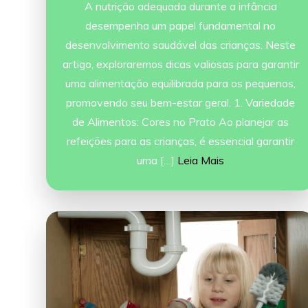
A nutrição adequada durante a infância
desempenha um papel fundamental no
desenvolvimento saudável das crianças. Neste
artigo, exploraremos dicas valiosas para garantir
uma alimentação equilibrada para os pequenos,
promovendo seu bem-estar geral. 1. Variedade
de Alimentos: Cores no Prato Ao planejar as
refeições para as crianças, é essencial garantir
uma […]
Leia Mais