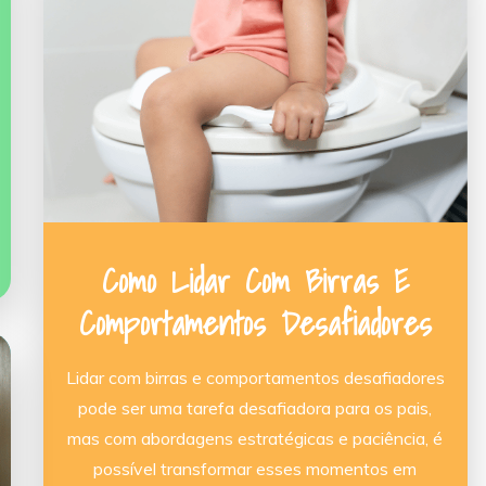
Como Lidar Com Birras E
Comportamentos Desafiadores
Lidar com birras e comportamentos desafiadores
pode ser uma tarefa desafiadora para os pais,
mas com abordagens estratégicas e paciência, é
possível transformar esses momentos em