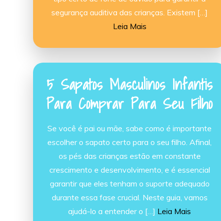
segurança auditiva das crianças. Existem […]
Leia Mais
5 Sapatos Masculinos Infantis
Para Comprar Para Seu Filho
Se você é pai ou mãe, sabe como é importante
escolher o sapato certo para o seu filho. Afinal,
os pés das crianças estão em constante
crescimento e desenvolvimento, e é essencial
garantir que eles tenham o suporte adequado
durante essa fase crucial. Neste guia, vamos
ajudá-lo a entender o […]
Leia Mais